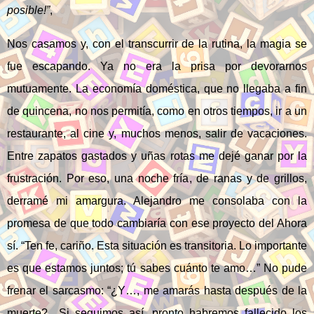
posible!”
,
Nos casamos y, con el transcurrir de la rutina, la magia se
fue escapando. Ya no era la prisa por devorarnos
mutuamente. La economía doméstica, que no llegaba a fin
de quincena, no nos permitía, como en otros tiempos, ir a un
restaurante, al cine y, muchos menos, salir de vacaciones.
Entre zapatos gastados y uñas rotas me dejé ganar por la
frustración. Por eso, una noche fría, de ranas y de grillos,
derramé mi amargura. Alejandro me consolaba con la
promesa de que todo cambiaría con ese proyecto del Ahora
sí. “Ten fe, cariño. Esta situación es transitoria. Lo importante
es que estamos juntos; tú sabes cuánto te amo…” No pude
frenar el sarcasmo: “¿Y…, me amarás hasta después de la
muerte? Si seguimos así, pronto habremos fallecido los