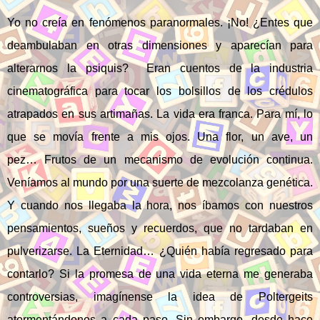
Yo no creía en fenómenos paranormales. ¡No! ¿Entes que
deambulaban en otras dimensiones y aparecían para
alterarnos la psiquis? Eran cuentos de la industria
cinematográfica para tocar los bolsillos de los crédulos
atrapados en sus artimañas. La vida era franca. Para mí, lo
que se movía frente a mis ojos. Una flor, un ave, un
pez… Frutos de un mecanismo de evolución continua.
Veníamos al mundo por una suerte de mezcolanza genética.
Y cuando nos llegaba la hora, nos íbamos con nuestros
pensamientos, sueños y recuerdos, que no tardaban en
pulverizarse. La Eternidad… ¿Quién había regresado para
contarlo? Si la promesa de una vida eterna me generaba
controversias, imagínense la idea de Poltergeits
atormentándonos a cada paso. Sin embargo, desde hace