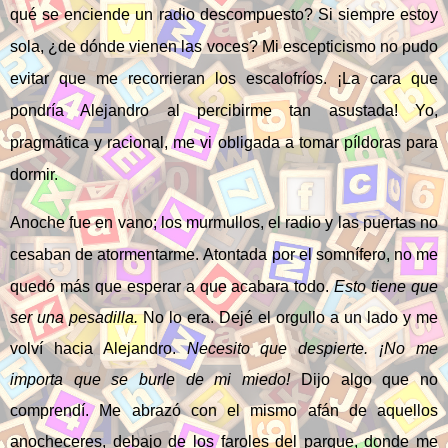
qué se enciende un radio descompuesto? Si siempre estoy
sola, ¿de dónde vienen las voces? Mi escepticismo no pudo
evitar que me recorrieran los escalofríos. ¡La cara que
pondría Alejandro al percibirme tan asustada! Yo,
pragmática y racional, me vi obligada a tomar píldoras para
dormir.
Anoche fue en vano; los murmullos, el radio y las puertas no
cesaban de atormentarme.
Atontada por el somnífero, no me
quedó más que esperar a que acabara todo.
Esto tiene que
ser una pesadilla.
No lo era. Dejé el orgullo a un lado y me
volví hacia Alejandro.
Necesito que despierte. ¡No me
importa que se burle de mi miedo!
Dijo algo que no
comprendí. Me abrazó con el mismo afán de aquellos
anocheceres, debajo de los faroles del parque, donde me