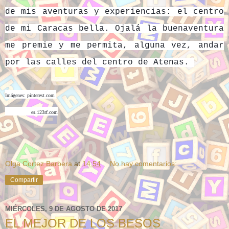
de mis aventuras y experiencias: el centro
de mi Caracas bella. Ojalá la buenaventura
me premie y me permita, alguna vez, andar
por las calles del centro de Atenas.
Imágenes: pinterest.com
es.123rf.com
Olga Cortez Barbera
at
14:54
No hay comentarios:
Compartir
MIÉRCOLES, 9 DE AGOSTO DE 2017
EL MEJOR DE LOS BESOS