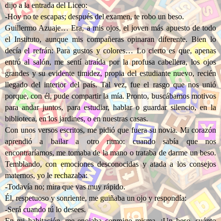
dijo a la entrada del Liceo:
-Hoy no te escapas; después del examen, te robo un beso.
Guillermo Azuaje… Era, a mis ojos, el joven más apuesto de todo
el Instituto, aunque mis compañeras opinaran diferente. Bien lo
decía el refrán: Para gustos y colores… Lo cierto es que, apenas
entró al salón, me sentí atraída por la profusa cabellera, los ojos
grandes y su evidente timidez, propia del estudiante nuevo, recién
llegado del interior del país. Tal vez, fue el rasgo que nos unió
porque, con él, pude compartir la mía. Pronto, buscábamos motivos
para andar juntos, para estudiar, hablar o guardar silencio, en la
biblioteca, en los jardines, o en nuestras casas.
Con unos versos escritos, me pidió que fuera su novia. Mi corazón
aprendió a bailar a otro ritmo: cuando sabía que nos
encontraríamos, me tomaba de la mano o trataba de darme un beso.
Temblando, con emociones desconocidas y atada a los consejos
maternos, yo le rechazaba:
-Todavía no; mira que vas muy rápido.
Él, respetuoso y sonriente, me guiñaba un ojo y respondía:
-Será cuando tú lo desees.
En mi habitación, me enojaba conmigo misma. ¡Un beso, cuánto