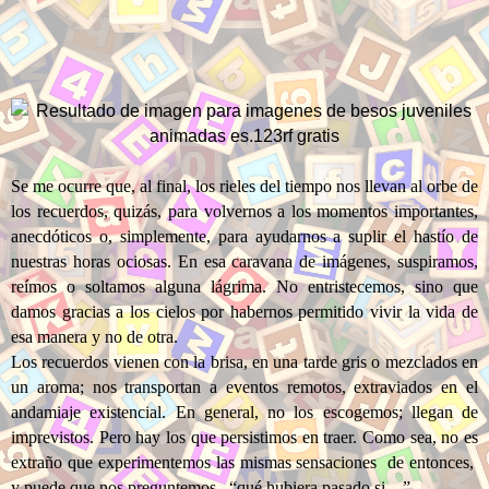
Se me ocurre que, al final, los rieles del tiempo nos llevan al orbe de
los recuerdos, quizás, para volvernos a los momentos importantes,
anecdóticos o, simplemente, para ayudarnos a suplir el hastío de
nuestras horas ociosas. En esa caravana de imágenes, suspiramos,
reímos o soltamos alguna lágrima. No entristecemos, sino que
damos gracias a los cielos por habernos permitido vivir la vida de
esa manera y no de otra.
Los recuerdos vienen con la brisa, en una tarde gris o mezclados en
un aroma; nos transportan a eventos remotos, extraviados en el
andamiaje existencial. En general, no los escogemos; llegan de
imprevistos. Pero hay los que persistimos en traer. Como sea, no es
extraño que experimentemos las mismas sensaciones de entonces,
y puede que nos preguntemos “qué hubiera pasado si…”