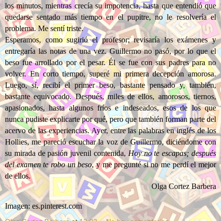
los minutos, mientras crecía su impotencia, hasta que entendió que
quedarse sentado más tiempo en el pupitre, no le resolvería el
problema. Me sentí triste.
Esperamos, como sugirió el profesor; revisaría los exámenes y
entregaría las notas de una vez. Guillermo no pasó, por lo que el
beso fue arrollado por el pesar. Él se fue con sus padres para no
volver. En corto tiempo, superé mi primera decepción amorosa.
Luego, sí, recibí el primer beso, bastante pensado y, también,
bastante equivocado. Después, miles de ellos, amorosos, tiernos,
apasionados, hasta algunos fríos e indeseados, esos de los que
nunca pudiste explicarte por qué, pero que también forman parte del
acervo de las experiencias. Ayer, entre las palabras en inglés de los
Hollies, me pareció escuchar la voz de Guillermo, diciéndome con
su mirada de pasión juvenil contenida,
Hoy no te escapas; después
del examen te robo un beso
, y me pregunté si no me perdí el mejor
de ellos.
Olga Cortez Barbera
Imagen: es.pinterest.com