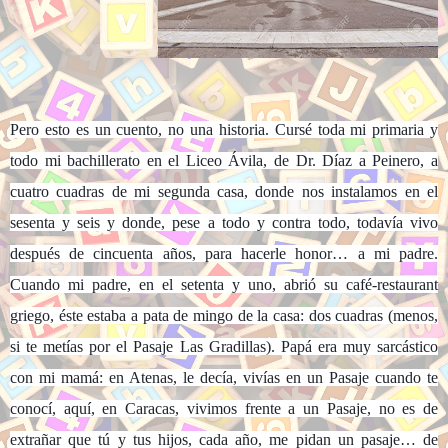
Pero esto es un cuento, no una historia. Cursé toda mi primaria y
todo mi bachillerato en el Liceo Ávila, de Dr. Díaz a Peinero, a
cuatro cuadras de mi segunda casa, donde nos instalamos en el
sesenta y seis y donde, pese a todo y contra todo, todavía vivo
después de cincuenta años, para hacerle honor… a mi padre.
Cuando mi padre, en el setenta y uno, abrió su café-restaurant
griego, éste estaba a pata de mingo de la casa: dos cuadras (menos,
si te metías por el Pasaje Las Gradillas). Papá era muy sarcástico
con mi mamá: en Atenas, le decía, vivías en un Pasaje cuando te
conocí, aquí, en Caracas, vivimos frente a un Pasaje, no es de
extrañar que tú y tus hijos, cada año, me pidan un pasaje… de