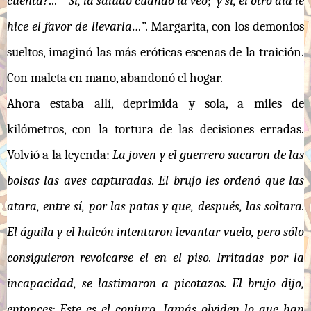
cuenta?
...” “
Sí, la saludo cuando la veo
;
y sí, el otro día le
hice el favor de llevarla…
”. Margarita, con los demonios
sueltos, imaginó las más eróticas escenas de la traición.
Con maleta en mano, abandonó el hogar.
Ahora estaba allí, deprimida y sola, a miles de
kilómetros, con la tortura de las decisiones erradas.
Volvió a la leyenda:
La joven y el guerrero sacaron de las
bolsas las aves capturadas. El brujo les ordenó que las
atara, entre sí, por las patas y que, después, las soltara.
El águila y el halcón intentaron levantar vuelo, pero sólo
consiguieron revolcarse el en el piso. Irritadas por la
incapacidad, se lastimaron a picotazos. El brujo dijo,
entonces: Este es el conjuro. Jamás olviden lo que han