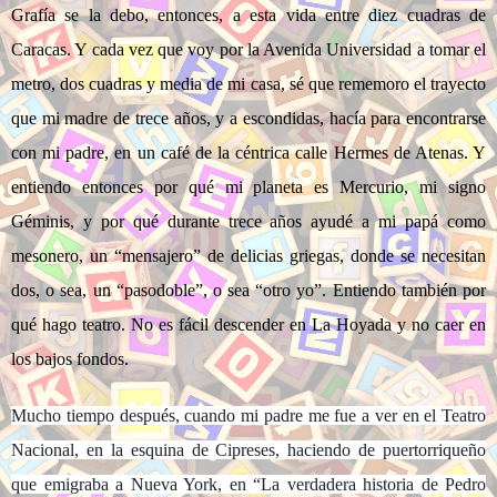
Grafía se la debo, entonces, a esta vida entre diez cuadras de
Caracas. Y cada vez que voy por la Avenida Universidad a tomar el
metro, dos cuadras y media de mi casa, sé que rememoro el trayecto
que mi madre de trece años, y a escondidas, hacía para encontrarse
con mi padre, en un café de la céntrica calle Hermes de Atenas. Y
entiendo entonces por qué mi planeta es Mercurio, mi signo
Géminis, y por qué durante trece años ayudé a mi papá como
mesonero, un “mensajero” de delicias griegas, donde se necesitan
dos, o sea, un “pasodoble”, o sea “otro yo”. Entiendo también por
qué hago teatro. No es fácil descender en La Hoyada y no caer en
los bajos fondos.
Mucho tiempo después, cuando mi padre me fue a ver en el Teatro
Nacional, en la esquina de Cipreses, haciendo de puertorriqueño
que emigraba a Nueva York, en “La verdadera historia de Pedro