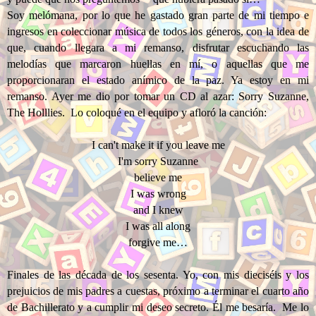
Soy melómana, por lo que he gastado gran parte de mi tiempo e
ingresos en coleccionar música de todos los géneros, con la idea de
que, cuando llegara a mi remanso, disfrutar escuchando las
melodías que marcaron huellas en mí, o aquellas que me
proporcionaran el estado anímico de la paz. Ya estoy en mi
remanso. Ayer me dio por tomar un CD al azar: Sorry Suzanne,
The Holllies. Lo coloqué en el equipo y afloró la canción:
I can't make it if you leave me
I'm sorry Suzanne
believe me
I was wrong
and I knew
I was all along
forgive me…
Finales de las década de los sesenta. Yo, con mis dieciséis y los
prejuicios de mis padres a cuestas, próximo a terminar el cuarto año
de Bachillerato y a cumplir mi deseo secreto. Él me besaría. Me lo