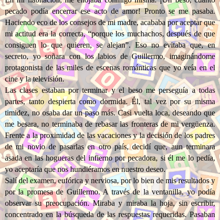
pecado podía encerrar ese acto de amor! Pronto se me pasaba.
Haciendo eco de los consejos de mi madre, acababa por aceptar que
mi actitud era la correcta, “porque los muchachos, después de que
consiguen lo que quieren, se alejan”. Eso no evitaba que, en
secreto, yo soñara con los labios de Guillermo, imaginándome
protagonista de las miles de escenas románticas que yo veía en el
cine y la televisión.
Las clases estaban por terminar y el beso me perseguía a todas
partes, tanto despierta como dormida. Él, tal vez por su misma
timidez, no osaba dar un paso más. Casi vuelta loca, deseando que
me besara, no terminaba de rebasar las fronteras de mi vergüenza.
Frente a la proximidad de las vacaciones y la decisión de los padres
de mi novio de pasarlas en otro país, decidí que, aun terminara
asada en las hogueras del infierno por pecadora, si él me lo pedía,
yo aceptaría que nos hundiéramos en nuestro deseo.
Salí del examen, eufórica y nerviosa, por lo bien de mis resultados y
por la promesa de Guillermo. A través de la ventanilla, yo podía
observar su preocupación. Miraba y miraba la hoja, sin escribir,
concentrado en la búsqueda de las respuestas requeridas. Pasaban