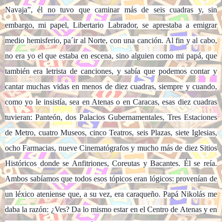
Navaja”, él no tuvo que caminar más de seis cuadras y, sin
embargo, mi papel, Libertario Labrador, se aprestaba a emigrar
medio hemisferio, pa´ir al Norte, con una canción. Al fin y al cabo,
no era yo el que estaba en escena, sino alguien como mi papá, que
también era letrista de canciones, y sabía que podemos contar y
cantar muchas vidas en menos de diez cuadras, siempre y cuando,
como yo le insistía, sea en Atenas o en Caracas, esas diez cuadras
tuvieran: Panteón, dos Palacios Gubernamentales, Tres Estaciones
de Metro, cuatro Museos, cinco Teatros, seis Plazas, siete Iglesias,
ocho Farmacias, nueve Cinematógrafos y mucho más de diez Sitios
Históricos donde se Anfitriones, Coreutas y Bacantes. Él se reía.
Ambos sabíamos que todos esos tópicos eran lógicos: provenían de
un léxico ateniense que, a su vez, era caraqueño. Papá Nikolás me
daba la razón: ¿Ves? Da lo mismo estar en el Centro de Atenas y en