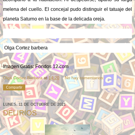
melena del cuello. El concejal pudo distinguir el tatuaje del
planeta Saturno en la base de la delicada oreja.
Olga Cortez barbera
Imagen Gratis: Fondos 12.com
Olga Cortez Barbera
at
14:20
No hay comentarios:
Compartir
LUNES, 11 DE OCTUBRE DE 2021
DELIRIOS