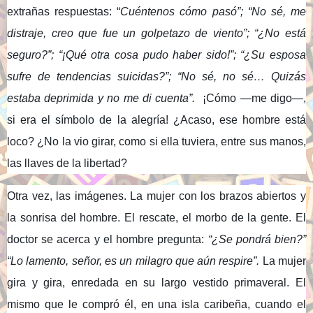
extrañas respuestas: “
Cuéntenos cómo pasó”; “No sé, me
distraje, creo que fue un golpetazo de viento”; “¿No está
seguro?”; “¡Qué otra cosa pudo haber sido!”; “¿Su esposa
sufre de tendencias suicidas?”; “No sé, no sé… Quizás
estaba deprimida y no me di cuenta”.
¡Cómo —me digo—,
si era el símbolo de la alegría! ¿Acaso, ese hombre está
loco? ¿No la vio girar, como si ella tuviera, entre sus manos,
las llaves de la libertad?
Otra vez, las imágenes. La mujer con los brazos abiertos y
la sonrisa del hombre. El rescate, el morbo de la gente. El
doctor se acerca y el hombre pregunta:
“¿Se pondrá bien?”
“Lo lamento, señor, es un milagro que aún respire”.
La mujer
gira y gira, enredada en su largo vestido primaveral. El
mismo que le compró él, en una isla caribeña, cuando el