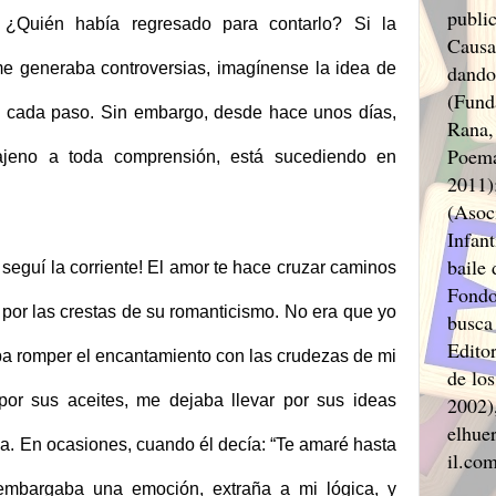
public
 ¿Quién había regresado para contarlo? Si la
Causa
e generaba controversias, imagínense la idea de
dando
(Funda
a cada paso. Sin embargo, desde hace unos días,
Rana,
Poema
ajeno a toda comprensión, está sucediendo en
2011)
(Asoc
Infant
baile 
eguí la corriente! El amor te hace cruzar caminos
Fondo
por las crestas de su romanticismo. No era que yo
busca
Editor
ba romper el encantamiento con las crudezas de mi
de lo
por sus aceites, me dejaba llevar por sus ideas
2002),
elhuer
da. En ocasiones, cuando él decía: “Te amaré hasta
il.co
embargaba una emoción, extraña a mi lógica, y