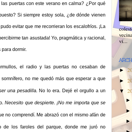
 las puertas con este verano en calma? ¿Por qué
uesto? Si siempre estoy sola, ¿de dónde vienen
pudo evitar que me recorrieran los escalofríos. ¡La
colest
vecina
percibirme tan asustada! Yo, pragmática y racional,
vi...
 para dormir.
ARCH
mullos, el radio y las puertas no cesaban de
2
►
l somnífero, no me quedó más que esperar a que
2
►
2
ser una pesadilla.
No lo era. Dejé el orgullo a un
▼
ro.
Necesito que despierte. ¡No me importa que se
ue no comprendí. Me abrazó con el mismo afán de
o de los faroles del parque, donde me juró no