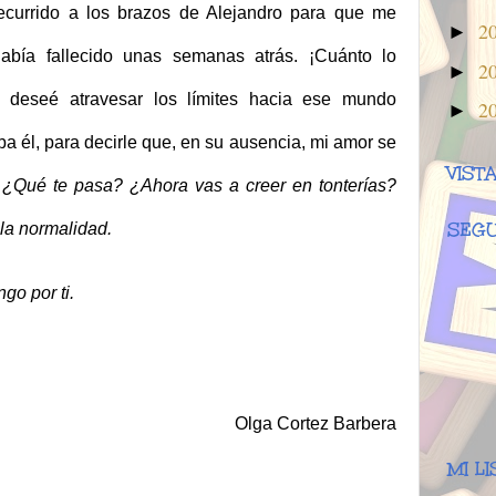
recurrido a los brazos de Alejandro para que me
2
►
había fallecido unas semanas atrás. ¡Cuánto lo
2
►
 deseé atravesar los límites hacia ese mundo
2
►
ba él, para decirle que, en su ausencia, mi amor se
VIST
.
¿Qué te pasa? ¿Ahora vas a creer en tonterías?
SEGU
 la normalidad.
go por ti.
Olga Cortez Barbera
MI L