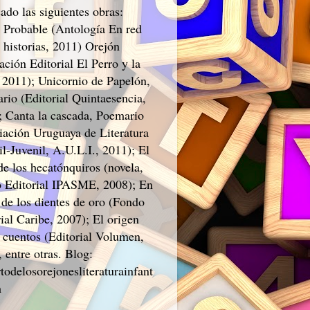
ado las siguientes obras:
 Probable (Antología En red
 historias, 2011) Orejón
ción Editorial El Perro y la
 2011); Unicornio de Papelón,
rio (Editorial Quintaesencia,
; Canta la cascada, Poemario
iación Uruguaya de Literatura
il-Juvenil, A.U.L.I., 2011); El
de los hecatónquiros (novela,
 Editorial IPASME, 2008); En
 de los dientes de oro (Fondo
ial Caribe, 2007); El origen
s cuentos (Editorial Volumen,
 entre otras. Blog:
todelosorejonesliteraturainfant
m