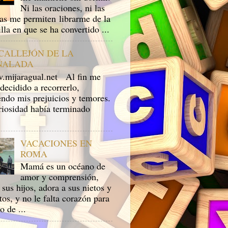
Ni las oraciones, ni las
ras me permiten librarme de la
lla en que se ha convertido ...
 CALLEJÓN DE LA
ÑALADA
ijaragual.net Al fin me
decidido a recorrerlo,
endo mis prejuicios y temores.
riosidad había terminado
VACACIONES EN
ROMA
Mamá es un océano de
amor y comprensión,
sus hijos, adora a sus nietos y
tos, y no le falta corazón para
to de ...