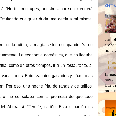
ENTR
vas”. “No te preocupes, nuestro amor se extenderá
. Ocultando cualquier duda, me decía a mí misma:
cumpl
embar
rir de la rutina, la magia se fue escapando. Ya no
tiene..
utuamente. La economía doméstica, que no llegaba
Fras
tía, como en otros tiempos, ir a un restaurante, al
la l
Jamás
e vacaciones. Entre zapatos gastados y uñas rotas
hay qu
leer e
ón. Por eso, una noche fría, de ranas y de grillos,
manusc
ndro me consolaba con la promesa de que todo
el Ahora sí. “Ten fe, cariño. Esta situación es