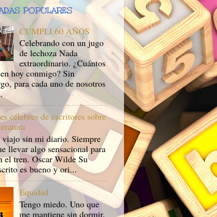
ADAS POPULARES
CUMPLI 60 AÑOS
Celebrando con un jugo
de lechoza Nada
extraordinario. ¿Cuántos
en hoy conmigo? Sin
go, para cada uno de nosotros
.
es célebres de escritores sobre
iteratura
 viajo sin mi diario. Siempre
e llevar algo sensacional para
n el tren. Oscar Wilde Su
rito es bueno y ori...
Equidad
Tengo miedo. Uno que
me mantiene sin dormir.