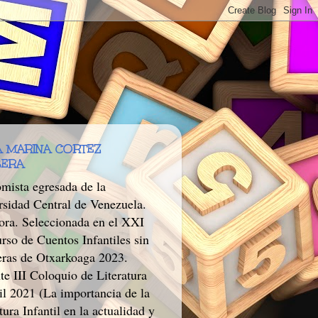
 MARINA CORTEZ
BERA
mista egresada de la
rsidad Central de Venezuela.
tora. Seleccionada en el XXI
rso de Cuentos Infantiles sin
eras de Otxarkoaga 2023.
te III Coloquio de Literatura
il 2021 (La importancia de la
tura Infantil en la actualidad y