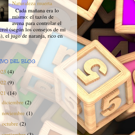
Naturaleza muerta
Cada mañana era lo
mismo: el tazón de
avena para controlar el
erol (según los consejos de mi
), el jugo de naranja, rico en
IVO DEL BLOG
023
(4)
022
(9)
021
(14)
diciembre
(2)
►
noviembre
(1)
►
octubre
(2)
►
septiembre
(3)
►