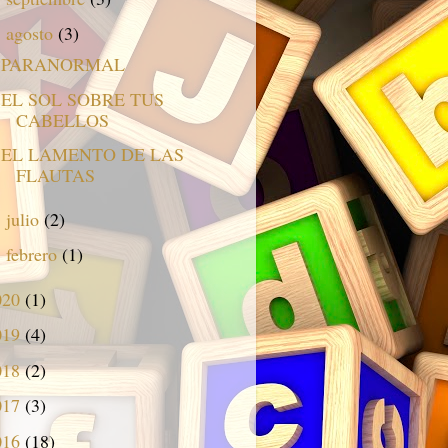
agosto
(3)
▼
PARANORMAL
EL SOL SOBRE TUS
CABELLOS
EL LAMENTO DE LAS
FLAUTAS
julio
(2)
►
febrero
(1)
►
020
(1)
019
(4)
018
(2)
017
(3)
016
(18)