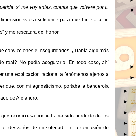
erida, si me voy antes, cuenta que volveré por ti.
mensiones era suficiente para que hiciera a un
s” y me rescatara del horror.
o de convicciones e inseguridades. ¿Había algo más
ndo real? No podía asegurarlo. En todo caso, ahí
rar una explicación racional a fenómenos ajenos a
er que, con mi agnosticismo, portaba la banderola
2
►
iado de Alejandro.
2
►
2
►
o que ocurrió esa noche había sido producto de los
2
►
rior, desvaríos de mi soledad. En la confusión de
2
►