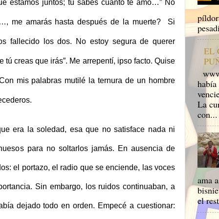
 que estamos juntos; tú sabes cuánto te amo…” No
píldo
Y…, me amarás hasta después de la muerte? Si
pesadi
s fallecido los dos. No estoy segura de querer
EL
PU
 tú creas que irás”. Me arrepentí, ipso facto. Quise
www.m
Con mis palabras mutilé la ternura de un hombre
había 
venci
ecederos.
La cu
con...
que era la soledad, esa que no satisface nada ni
 huesos para no soltarlos jamás. En ausencia de
os: el portazo, el radio que se enciende, las voces
ama a 
ortancia. Sin embargo, los ruidos continuaban, a
bisnie
el res
bía dejado todo en orden. Empecé a cuestionar: