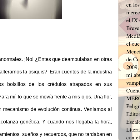
en los
merec
el IX
Breve
Mediá
el cu
Menci
de Cu
anormales. ¡No! ¿Entes que deambulaban en otras
2009,
lterarnos la psiquis? Eran cuentos de la industria
mi ab
vampi
los bolsillos de los crédulos atrapados en sus
Cuent
Para mí, lo que se movía frente a mis ojos. Una flor,
MERCO
Pelig
n mecanismo de evolución continua. Veníamos al
Edito
Escal
olanza genética. Y cuando nos llegaba la hora,
Liter
amientos, sueños y recuerdos, que no tardaban en
con e