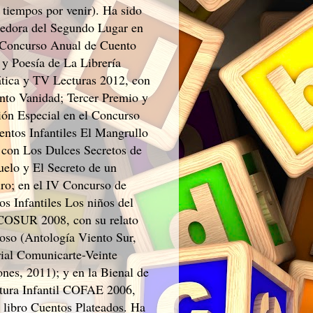
 tiempos por venir). Ha sido
edora del Segundo Lugar en
 Concurso Anual de Cuento
 y Poesía de La Librería
tica y TV Lecturas 2012, con
ento Vanidad; Tercer Premio y
ón Especial en el Concurso
entos Infantiles El Mangrullo
 con Los Dulces Secretos de
uelo y El Secreto de un
ro; en el IV Concurso de
os Infantiles Los niños del
SUR 2008, con su relato
roso (Antología Viento Sur,
rial Comunicarte-Veinte
ones, 2011); y en la Bienal de
atura Infantil COFAE 2006,
l libro Cuentos Plateados. Ha