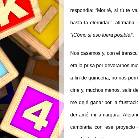
respondía: “Moriré, si tú te 
hasta la eternidad”, afirmaba
“¡Cómo si eso fuera posible!”
,
Nos casamos y, con el transcur
era la prisa por devorarnos m
a fin de quincena, no nos permi
cine y, muchos menos, salir d
me dejé ganar por la frustraci
derramé mi amargura. Aleja
cambiaría con ese proyecto d