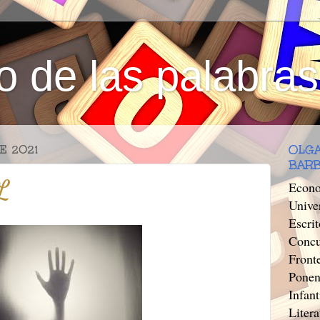
o de las palabras
E 2021
OLGA
BAR
L
Econo
Unive
Escri
Concu
Front
Ponen
Infant
Litera