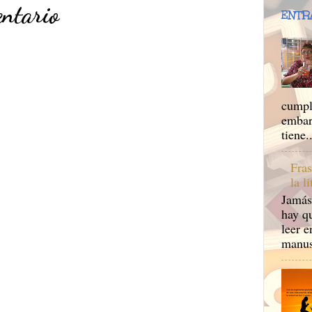
entario
ENTR
cumpl
embar
tiene..
Fras
la l
Jamás
hay qu
leer e
manusc