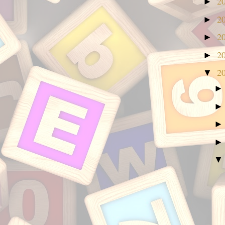
2
►
2
►
2
►
2
►
2
▼