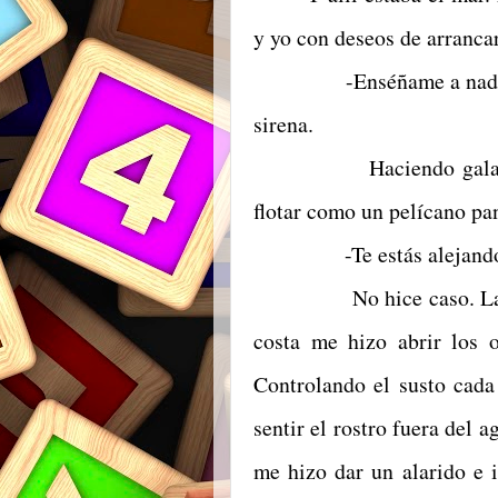
y yo con deseos de arrancarn
-Enséñame a nadar-dijo 
sirena.
Haciendo gala de una
flotar como un pelícano pan
-Te estás alejando, 
No hice caso. La barah
costa me hizo abrir los 
Controlando el susto cada
sentir el rostro fuera del 
me hizo dar un alarido e i