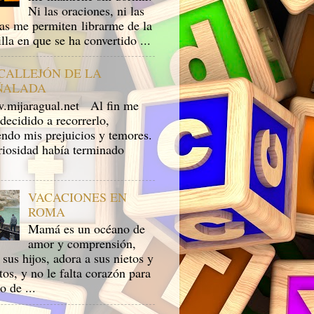
Ni las oraciones, ni las
ras me permiten librarme de la
lla en que se ha convertido ...
 CALLEJÓN DE LA
ÑALADA
ijaragual.net Al fin me
decidido a recorrerlo,
endo mis prejuicios y temores.
riosidad había terminado
VACACIONES EN
ROMA
Mamá es un océano de
amor y comprensión,
sus hijos, adora a sus nietos y
tos, y no le falta corazón para
to de ...