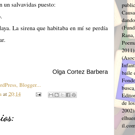
n un salvavidas puesto:
public
Causa
.
dando
a sirena que habitaba en mí se perdía
(Funda
Rana,
 del mar.
Poema
2011)
(Asoc
Infant
Olga Cortez Barbera
baile 
Fondo
busca
a
at
20:14
Editor
de lo
2002),
ios:
elhuer
il.co