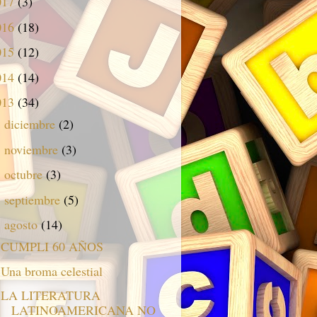
017
(3)
016
(18)
015
(12)
014
(14)
013
(34)
diciembre
(2)
►
noviembre
(3)
►
octubre
(3)
►
septiembre
(5)
►
agosto
(14)
▼
CUMPLI 60 AÑOS
Una broma celestial
LA LITERATURA
LATINOAMERICANA NO