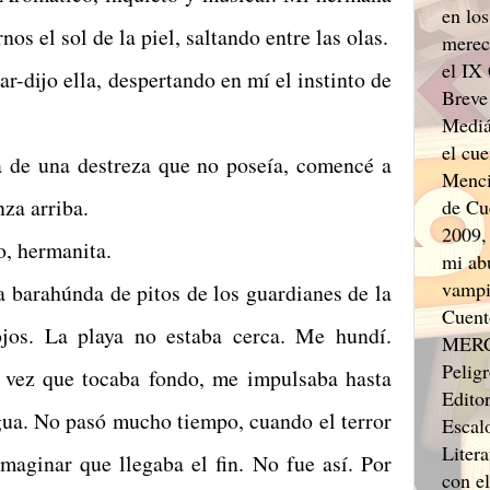
en los
os el sol de la piel, saltando entre las olas.
merec
el IX
ella, despertando en mí el instinto de
Breve
Mediá
el cu
 destreza que no poseía, comencé a
Menci
za arriba.
de Cu
2009,
hermanita.
mi ab
vampi
únda de pitos de los guardianes de la
Cuent
ojos. La playa no estaba cerca. Me hundí.
MERCO
Pelig
 vez que tocaba fondo, me impulsaba hasta
Edito
agua. No pasó mucho tiempo, cuando el terror
Escal
Liter
maginar que llegaba el fin. No fue así. Por
con e