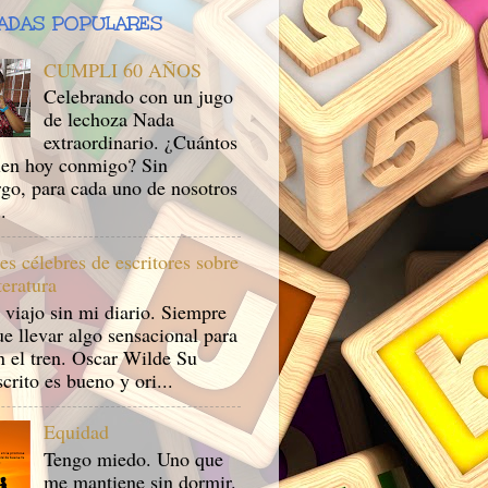
ADAS POPULARES
CUMPLI 60 AÑOS
Celebrando con un jugo
de lechoza Nada
extraordinario. ¿Cuántos
en hoy conmigo? Sin
go, para cada uno de nosotros
.
es célebres de escritores sobre
iteratura
 viajo sin mi diario. Siempre
e llevar algo sensacional para
n el tren. Oscar Wilde Su
rito es bueno y ori...
Equidad
Tengo miedo. Uno que
me mantiene sin dormir.