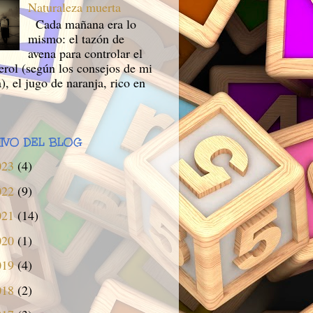
Naturaleza muerta
Cada mañana era lo
mismo: el tazón de
avena para controlar el
erol (según los consejos de mi
), el jugo de naranja, rico en
IVO DEL BLOG
023
(4)
022
(9)
021
(14)
020
(1)
019
(4)
018
(2)