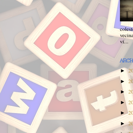
colest
vecina
vi...
ARCH
2
►
2
►
2
►
2
►
2
►
2
►