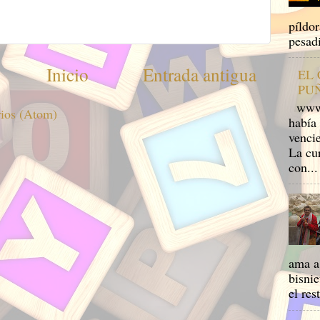
píldo
pesadi
Inicio
Entrada antigua
EL
PU
www.m
rios (Atom)
había 
venci
La cu
con...
ama a 
bisnie
el res