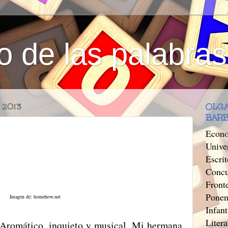
o de las palabras
 2013
OLGA
BAR
Econo
Unive
Escri
Concu
Front
Ponen
Imagen de: homehow.net
Infant
Litera
. Aromático, inquieto y musical. Mi hermana