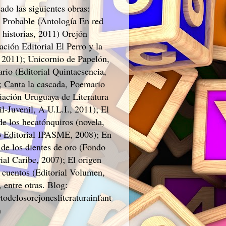
ado las siguientes obras:
 Probable (Antología En red
 historias, 2011) Orejón
ción Editorial El Perro y la
 2011); Unicornio de Papelón,
rio (Editorial Quintaesencia,
; Canta la cascada, Poemario
iación Uruguaya de Literatura
il-Juvenil, A.U.L.I., 2011); El
de los hecatónquiros (novela,
 Editorial IPASME, 2008); En
 de los dientes de oro (Fondo
ial Caribe, 2007); El origen
s cuentos (Editorial Volumen,
 entre otras. Blog:
todelosorejonesliteraturainfant
m