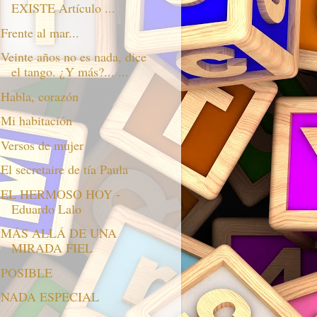
EXISTE Artículo ...
Frente al mar...
Veinte años no es nada, dice
el tango. ¿Y más?... ...
Habla, corazón
Mi habitación
Versos de mujer
El secretaire de tía Paula
EL HERMOSO HOY -
Eduardo Lalo
MÁS ALLÁ DE UNA
MIRADA FIEL
POSIBLE
NADA ESPECIAL