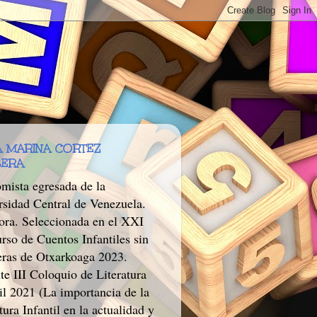
 MARINA CORTEZ
BERA
mista egresada de la
rsidad Central de Venezuela.
tora. Seleccionada en el XXI
rso de Cuentos Infantiles sin
eras de Otxarkoaga 2023.
te III Coloquio de Literatura
il 2021 (La importancia de la
tura Infantil en la actualidad y