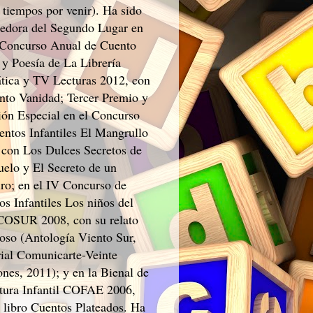
 tiempos por venir). Ha sido
edora del Segundo Lugar en
 Concurso Anual de Cuento
 y Poesía de La Librería
tica y TV Lecturas 2012, con
ento Vanidad; Tercer Premio y
ón Especial en el Concurso
entos Infantiles El Mangrullo
 con Los Dulces Secretos de
uelo y El Secreto de un
ro; en el IV Concurso de
os Infantiles Los niños del
SUR 2008, con su relato
roso (Antología Viento Sur,
rial Comunicarte-Veinte
ones, 2011); y en la Bienal de
atura Infantil COFAE 2006,
l libro Cuentos Plateados. Ha