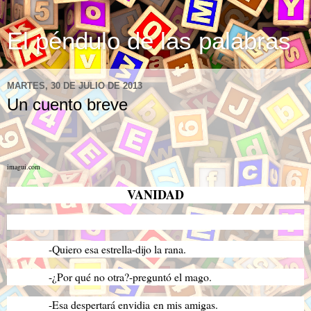
El péndulo de las palabras
MARTES, 30 DE JULIO DE 2013
Un cuento breve
imagui.com
VANIDAD
-Quiero esa estrella-dijo la rana.
-¿Por qué no otra?-preguntó el mago.
-Esa despertará envidia en mis amigas.