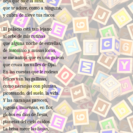
deja que baje la luna,
que te adore, como a ninguna,
y cubra de nieve tus riscos.
El palacio está tan lejano
al orbe de mis rutinas
que alguna noche de estrellas,
de insomnio y musas locas,
se me antoja que es una galeón
que cruza los valles de Ojai.
En las cuestas que le rodean
felices van las gallinas,
como naranjas con plumas,
picoteando, del suelo, la vida.
Y las naranjas parecen,
jugosas, inmensas, en flor,
globos en días de fiesta,
planetas del cielo caídos.
La brisa mece las hojas,