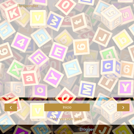
Responder
‹
›
Inicio
Ver versión web
Con la tecnología de
Blogger
.