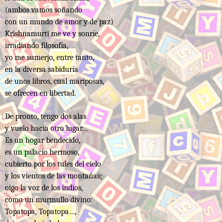
(ambos vamos soñando
con un mundo de amor y de paz)
Krishnamurti me ve y sonríe,
irradiando filosofía,
yo me sumerjo, entre tanto,
en la diversa sabiduría
de unos libros, cual mariposas,
se ofrecen en libertad.
De pronto, tengo dos alas
y vuelo hacia otro lugar…
Es un hogar bendecido,
es un palacio hermoso,
cubierto por los tules del cielo
y los vientos de las montañas;
oigo la voz de los indios,
como un murmullo divino:
Topatopa, Topatopa…,