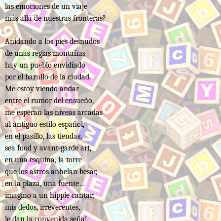
las emociones de un viaje
más allá de nuestras fronteras?
Anidando a los pies desnudos
de unas regias montañas
hay un pueblo envidiado
por el barullo de la ciudad.
Me estoy viendo andar
entre el rumor del ensueño,
me esperan las níveas arcadas
al antiguo estilo español,
en el pasillo, las tiendas,
sea food y avant-garde art,
en una esquina, la torre
que los astros anhelan besar,
en la plaza, una fuente…
imagino a un hippie cantar;
mis dedos, irreverentes,
le dan la convenida señal,