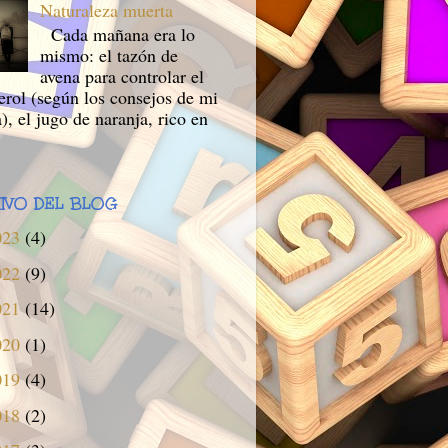
Naturaleza muerta
Cada mañana era lo
mismo: el tazón de
avena para controlar el
erol (según los consejos de mi
), el jugo de naranja, rico en
IVO DEL BLOG
023
(4)
022
(9)
021
(14)
020
(1)
019
(4)
018
(2)