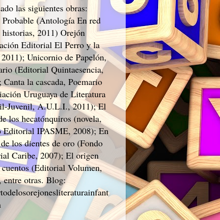
ado las siguientes obras:
 Probable (Antología En red
 historias, 2011) Orejón
ción Editorial El Perro y la
 2011); Unicornio de Papelón,
rio (Editorial Quintaesencia,
; Canta la cascada, Poemario
iación Uruguaya de Literatura
il-Juvenil, A.U.L.I., 2011); El
de los hecatónquiros (novela,
 Editorial IPASME, 2008); En
 de los dientes de oro (Fondo
ial Caribe, 2007); El origen
s cuentos (Editorial Volumen,
 entre otras. Blog:
todelosorejonesliteraturainfant
m