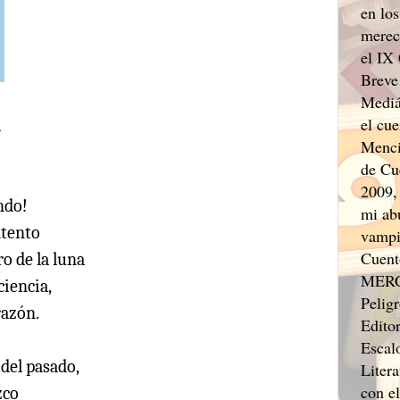
en los
merec
el IX
Breve
Mediá
el cu
a
Menci
de Cu
2009,
ndo!
mi ab
ntento
vampi
Cuent
ro de la luna
MERCO
ciencia,
Pelig
razón.
Edito
Escal
del pasado,
Liter
con e
zco