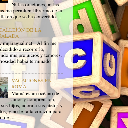
Ni las oraciones, ni las
ras me permiten librarme de la
lla en que se ha convertido ...
 CALLEJÓN DE LA
ÑALADA
ijaragual.net Al fin me
decidido a recorrerlo,
endo mis prejuicios y temores.
riosidad había terminado
VACACIONES EN
ROMA
Mamá es un océano de
amor y comprensión,
sus hijos, adora a sus nietos y
tos, y no le falta corazón para
to de ...