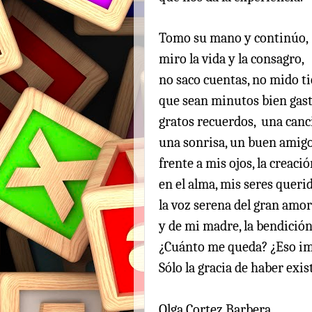
Tomo su mano y continúo,
miro la vida y la consagro,
no saco cuentas, no mido t
que sean minutos bien gas
gratos recuerdos, una canc
una sonrisa, un buen amigo
frente a mis ojos, la creació
en el alma, mis seres queri
la voz serena del gran amor
y de mi madre, la bendición
¿Cuánto me queda? ¿Eso i
Sólo la gracia de haber exis
Olga Cortez Barbera