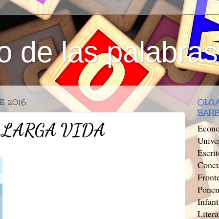
o de las palabras
E 2016
OLGA
BAR
 LARGA VIDA
Econo
Unive
Escri
Concu
Front
Ponen
Infant
Litera