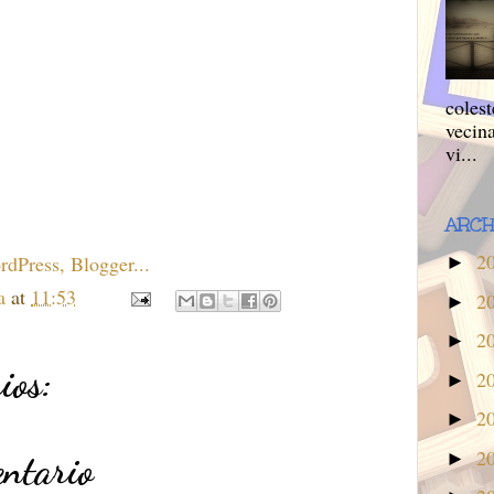
colest
vecina
vi...
ARCH
2
►
a
at
11:53
2
►
2
►
ios:
2
►
2
►
2
entario
►