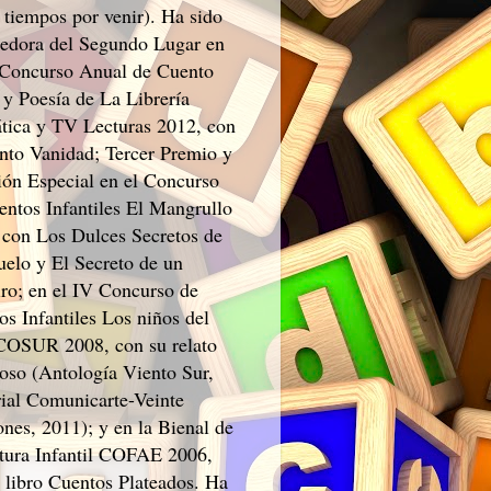
 tiempos por venir). Ha sido
edora del Segundo Lugar en
 Concurso Anual de Cuento
 y Poesía de La Librería
tica y TV Lecturas 2012, con
ento Vanidad; Tercer Premio y
ón Especial en el Concurso
entos Infantiles El Mangrullo
 con Los Dulces Secretos de
uelo y El Secreto de un
ro; en el IV Concurso de
os Infantiles Los niños del
SUR 2008, con su relato
roso (Antología Viento Sur,
rial Comunicarte-Veinte
ones, 2011); y en la Bienal de
atura Infantil COFAE 2006,
l libro Cuentos Plateados. Ha