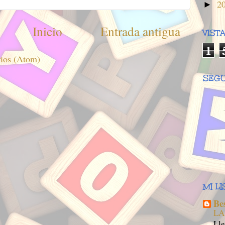
2
►
Inicio
Entrada antigua
VIST
1
rios (Atom)
SEGU
MI L
Be
LA
Lle