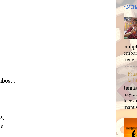
ENTR
cumpl
embar
tiene..
Fras
la l
umbos…
Jamás
hay qu
leer e
manusc
s,
ia