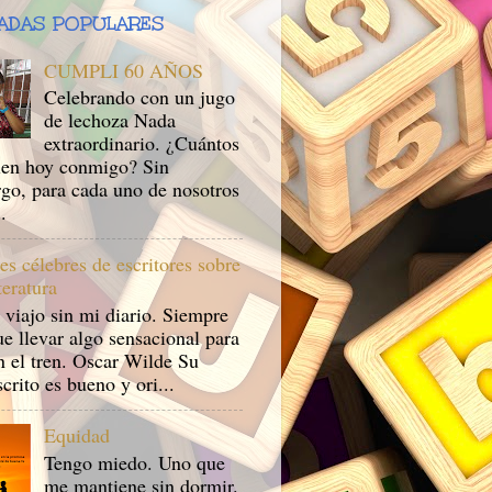
ADAS POPULARES
CUMPLI 60 AÑOS
Celebrando con un jugo
de lechoza Nada
extraordinario. ¿Cuántos
en hoy conmigo? Sin
go, para cada uno de nosotros
.
es célebres de escritores sobre
iteratura
 viajo sin mi diario. Siempre
e llevar algo sensacional para
n el tren. Oscar Wilde Su
rito es bueno y ori...
Equidad
Tengo miedo. Uno que
me mantiene sin dormir.