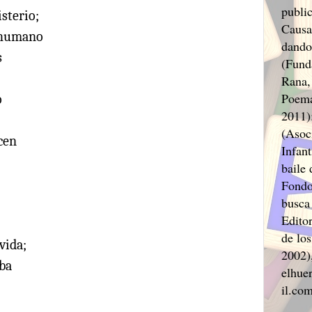
public
sterio;
Causa
l humano
dando
s
(Funda
Rana,
Poema
o
2011)
(Asoc
cen
Infant
baile 
Fondo
busca
Editor
de lo
vida;
2002),
ba
elhuer
il.co