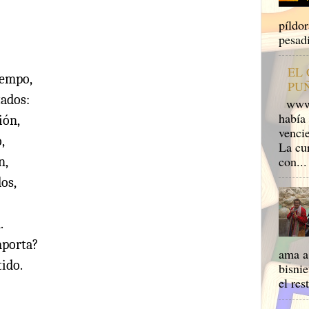
píldo
pesadi
EL
iempo,
PU
tados:
www.m
había 
ión,
venci
,
La cu
con...
n,
dos,
.
mporta?
ama a 
tido.
bisnie
el res