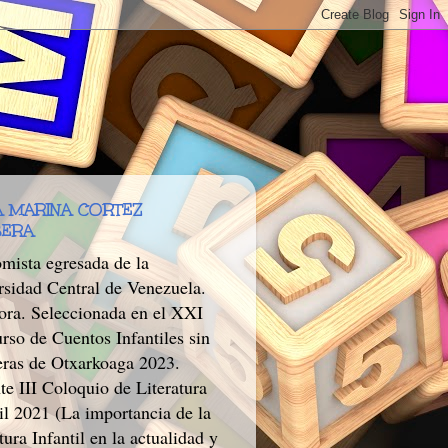
 MARINA CORTEZ
BERA
mista egresada de la
rsidad Central de Venezuela.
tora. Seleccionada en el XXI
rso de Cuentos Infantiles sin
eras de Otxarkoaga 2023.
te III Coloquio de Literatura
il 2021 (La importancia de la
tura Infantil en la actualidad y