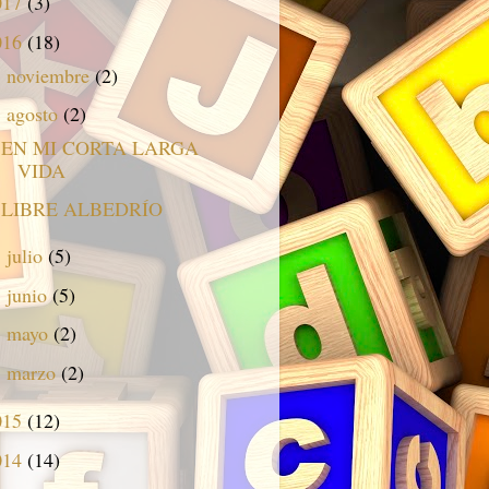
017
(3)
016
(18)
noviembre
(2)
►
agosto
(2)
▼
EN MI CORTA LARGA
VIDA
LIBRE ALBEDRÍO
julio
(5)
►
junio
(5)
►
mayo
(2)
►
marzo
(2)
►
015
(12)
014
(14)