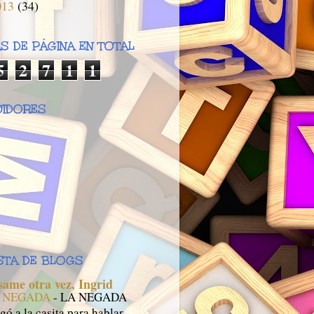
013
(34)
AS DE PÁGINA EN TOTAL
5
2
7
1
1
IDORES
ISTA DE BLOGS
same otra vez, Ingrid
 NEGADA
-
LA NEGADA
gó a la casita para hablar