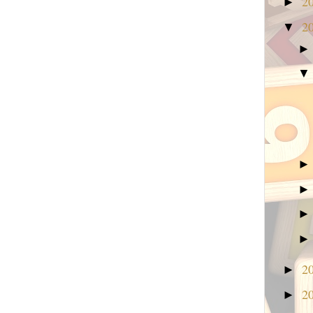
2
►
2
▼
2
►
2
►