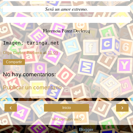
Será un amor extremo.
Florencia Pérez Declercq
Imagen: taringa.net
Olga Cortez Barbera
at
11:09
Compartir
No hay comentarios:
Publicar un comentario
‹
›
Inicio
Ver versión web
Con la tecnología de
Blogger
.