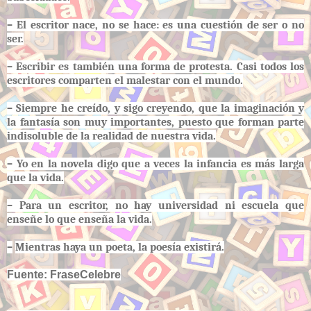
– El escritor nace, no se hace: es una cuestión de ser o no
ser.
– Escribir es también una forma de protesta. Casi todos los
escritores comparten el malestar con el mundo.
– Siempre he creído, y sigo creyendo, que la imaginación y
la fantasía son muy importantes, puesto que forman parte
indisoluble de la realidad de nuestra vida.
– Yo en la novela digo que a veces la infancia es más larga
que la vida.
– Para un escritor, no hay universidad ni escuela que
enseñe lo que enseña la vida.
–
Mientras haya un poeta, la poesía existirá.
Fuente: FraseCelebre